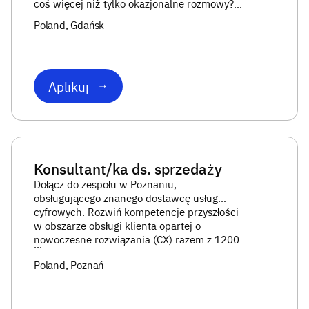
coś więcej niż tylko okazjonalne rozmowy?
Chcesz budować doświadczenia klientów
Poland
, Gdańsk
jednej z najbardziej rozpoznawalnych marek
na świecie, pracując z Gdańsk...
Aplikuj
Konsultant/ka ds. sprzedaży
Dołącz do zespołu w Poznaniu,
obsługującego znanego dostawcę usług
cyfrowych. Rozwiń kompetencje przyszłości
w obszarze obsługi klienta opartej o
nowoczesne rozwiązania (CX) razem z 1200
...
konsultant
Poland
, Poznań