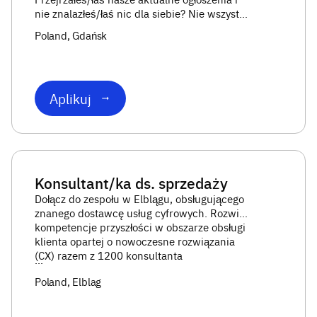
nie znalazłeś/łaś nic dla siebie? Nie wszystko
stracone! Prześlij nam swoje CV i zostaw
Poland
, Gdańsk
kontakt do siebie, a my skontaktujemy się z
Tobą, gdy tylko pojaw...
Aplikuj
Konsultant/ka ds. sprzedaży
Dołącz do zespołu w Elblągu, obsługującego
znanego dostawcę usług cyfrowych. Rozwiń
kompetencje przyszłości w obszarze obsługi
klienta opartej o nowoczesne rozwiązania
(CX) razem z 1200 konsultanta
...
Poland
, Elblag