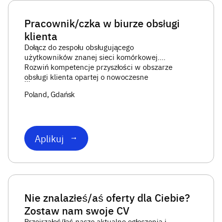
Pracownik/czka w biurze obsługi
klienta
Dołącz do zespołu obsługującego
użytkowników znanej sieci komórkowej.
Rozwiń kompetencje przyszłości w obszarze
obsługi klienta opartej o nowoczesne
...
rozwiązania (CX) razem z 1200
Poland
, Gdańsk
konsultantami i ko
Aplikuj
Nie znalazłeś/aś oferty dla Ciebie?
Zostaw nam swoje CV
Przejrzałeś/łaś nasze aktualne ogłoszenia i