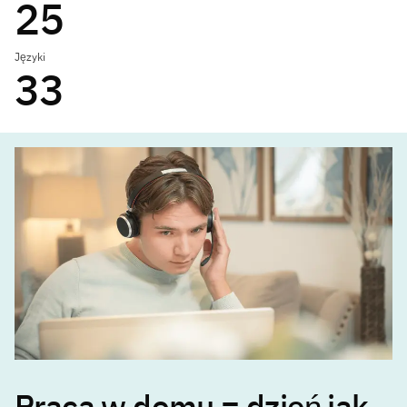
25
Języki
33
Praca w domu = dzień jak