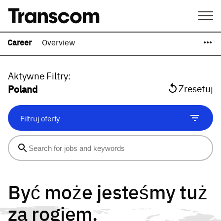
Career
Overview
Aktywne Filtry
:
Poland
Zresetuj
Filtruj oferty
Być może jesteśmy tuż
za rogiem.