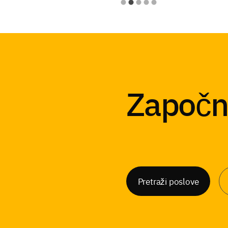
Započni
Pretraži poslove