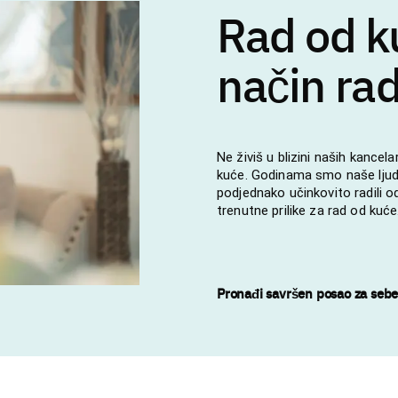
Rad od k
način ra
Ne živiš u blizini naših kancela
kuće. Godinama smo naše ljude
podjednako učinkovito radili od
trenutne prilike za rad od kuć
Pronađi savršen posao za seb