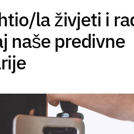
tio/la živjeti i ra
j naše predivne
rije