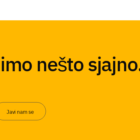
mo nešto sjajno
Javi nam se