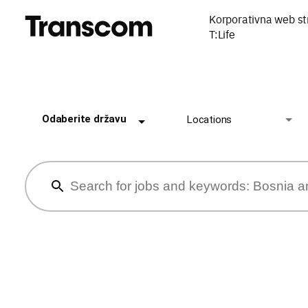
Korporativna web st
T:Life
Odaberite državu
Locations