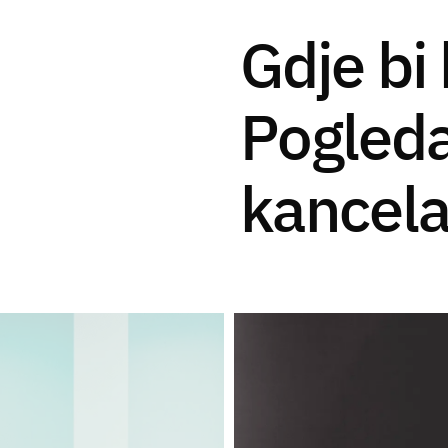
Gdje bi h
Pogleda
kancela