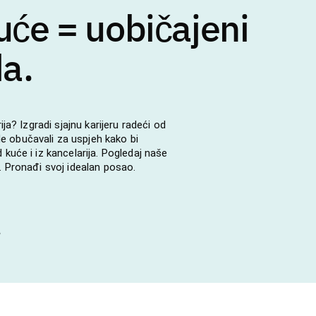
uće = uobičajeni
da.
rija? Izgradi sjajnu karijeru radeći od
 obučavali za uspjeh kako bi
 kuće i iz kancelarija. Pogledaj naše
e. Pronađi svoj idealan posao.
e