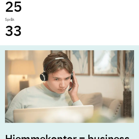
25
Språk
33
Hjemmekontor = business