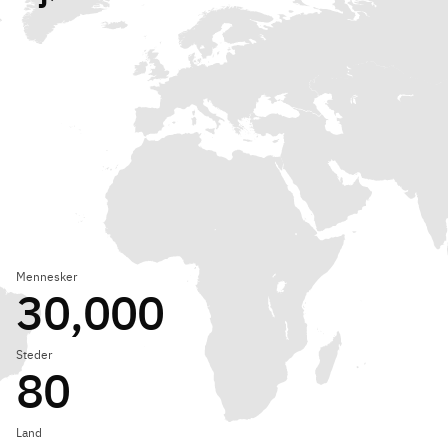
Mennesker
30,000
Steder
80
Land