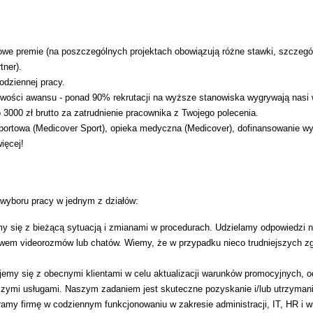
owe premie (na poszczególnych projektach obowiązują różne stawki, szcze
tner).
odziennej pracy.
liwości awansu - ponad 90% rekrutacji na wyższe stanowiska wygrywają nasi 
3000 zł brutto za zatrudnienie pracownika z Twojego polecenia.
sportowa (Medicover Sport), opieka medyczna (Medicover), dofinansowanie wy
ięcej!
wyboru pracy w jednym z działów:
 się z bieżącą sytuacją i zmianami w procedurach. Udzielamy odpowiedzi na
ctwem videorozmów lub chatów. Wiemy, że w przypadku nieco trudniejszych 
emy się z obecnymi klientami w celu aktualizacji warunków promocyjnych, o
ymi usługami. Naszym zadaniem jest skuteczne pozyskanie i/lub utrzymanie
amy firmę w codziennym funkcjonowaniu w zakresie administracji, IT, HR i w