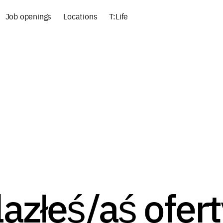
Job openings
Locations
T:Life
azłeś/aś ofert