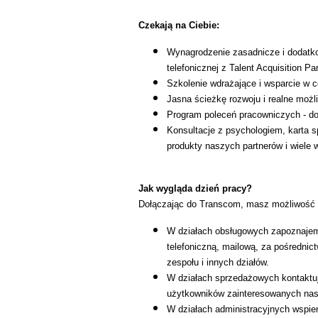
Czekają na Ciebie:
Wynagrodzenie zasadnicze i dodatk
telefonicznej z Talent Acquisition Par
Szkolenie wdrażające i wsparcie w c
Jasna ścieżkę rozwoju i realne moż
Program poleceń pracowniczych - do 
Konsultacje z psychologiem, karta 
produkty naszych partnerów i wiele w
Jak wygląda dzień pracy?
Dołączając do Transcom, masz możliwość 
W działach obsługowych zapoznajemy
telefoniczną, mailową, za pośredni
zespołu i innych działów.
W działach sprzedażowych kontaktuj
użytkowników zainteresowanych nasz
W działach administracyjnych wspier