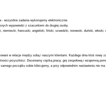
a - wszystkie zadania wykonujemy elektronicznie.
asnych wypowiedzi z szacunkiem do drugiej osoby.
niemiecki, francuski, angielski, fiński, szwedzki, norweski, duński, włoski, c
wani w relacje między sobą i naszymi klientami. Każdego dnia ktoś nowy z
jętności przyszłości. Doceniamy ciężką pracę, grę zespołową i wzajemną pom
d samego początku sobie kibicujemy, a przy odpowiednim nastawieniu nie ma